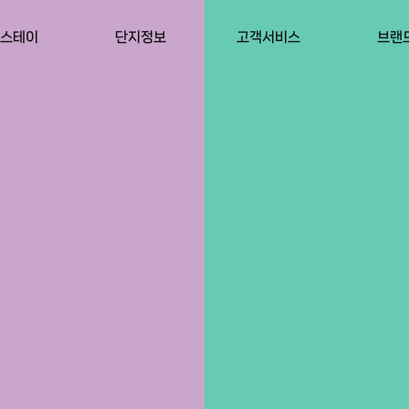
스테이
단지정보
고객서비스
브랜
스토리
WESTAY 지축
공지사항
갤러
특장점
WESTAY 별내
자주 묻는 질문
BI
뮤니티
스토리