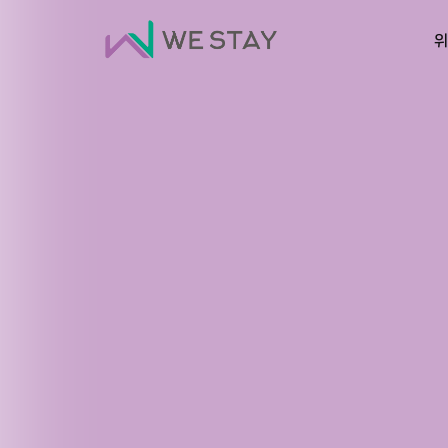
위
커
히