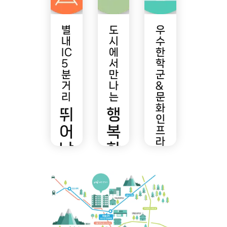
별
도
우
내
시
수
IC
에
한
5
서
학
분
만
군
거
나
&
리
는
문
화
뛰
행
인
어
복
프
라
난
한
남
도
청
다
심
정
른
접
자
생
근
연