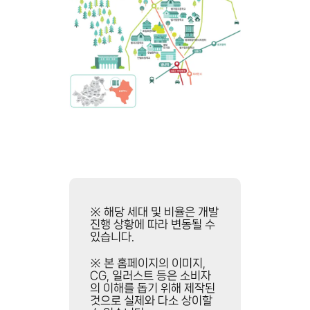
활
성
여
불
유
암
도
산
보
과
3
수
덕
분
락
성
4
산
초
호
에
별
선
인
가
북
접
람
별
한
중,
내
아
고
역
※ 해당 세대 및 비율은 개발
름
등
완
진행 상황에 따라 변동될 수
다
우
있습니다.
공
운
수
예
조
한
※ 본 홈페이지의 이미지,
정
망
학
CG, 일러스트 등은 소비자
의 이해를 돕기 위해 제작된
서
군
덕
것으로 실제와 다소 상이할
울