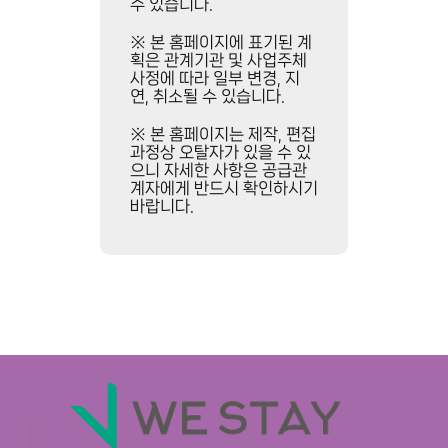
송
카
수 있습니다.
외
천
페
곽
※ 본 홈페이지에 표기된 계
산
거
순
획은 관계기관 및 사업주체
책
리
사정에 따라 일부 변경, 지
환
로
영
연, 취소될 수 있습니다.
도
와
화
로
※ 본 홈페이지는 제작, 편집
자
관
로
과정상 오탈자가 있을 수 있
전
등
이
으니 자세한 사항은 공급관
거
다
계자에게 반드시 확인하시기
어
길
양
바랍니다.
지
한
는
문
5
화
분
인
거
프
리
라
별
내
IC